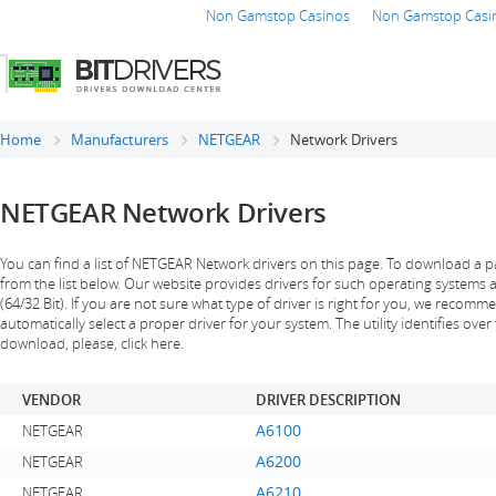
Non Gamstop Casinos
Non Gamstop Casi
Home
Manufacturers
NETGEAR
Network Drivers
NETGEAR Network Drivers
You can find a list of NETGEAR Network drivers on this page. To download a pa
from the list below. Our website provides drivers for such operating systems 
(64/32 Bit). If you are not sure what type of driver is right for you, we recomme
automatically select a proper driver for your system. The utility identifies over 
download, please, click here.
VENDOR
DRIVER DESCRIPTION
A6100
NETGEAR
A6200
NETGEAR
A6210
NETGEAR