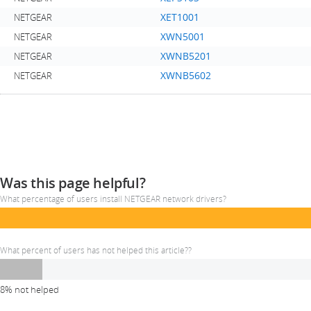
XET1001
NETGEAR
XWN5001
NETGEAR
XWNB5201
NETGEAR
XWNB5602
NETGEAR
Was this page helpful?
What percentage of users install NETGEAR network drivers?
What percent of users has not helped this article??
8% not helped